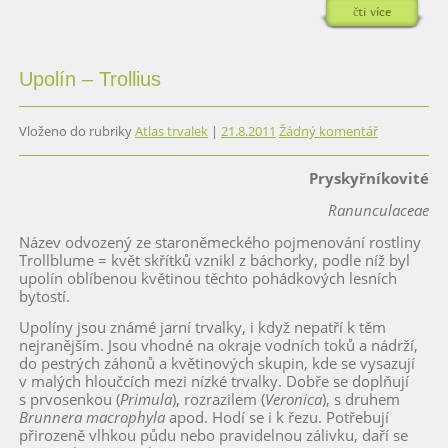
čti více
Upolín – Trollius
Vloženo do rubriky
Atlas trvalek
|
21.8.2011
Žádný komentář
Pryskyřníkovité
Ranunculaceae
Název odvozený ze staroněmeckého pojmenování rostliny
Trollblume = květ skřítků vznikl z báchorky, podle níž byl
upolín oblíbenou květinou těchto pohádkových lesních
bytostí.
Upolíny jsou známé jarní trvalky, i když nepatří k těm
nejranějším. Jsou vhodné na okraje vodních toků a nádrží,
do pestrých záhonů a květinových skupin, kde se vysazují
v malých hloučcích mezi nízké trvalky. Dobře se doplňují
s prvosenkou (
Primula
), rozrazilem (
Veronica
), s druhem
Brunnera macrophyla
apod. Hodí se i k řezu. Potřebují
přirozeně vlhkou půdu nebo pravidelnou zálivku, daří se