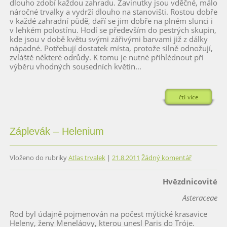
dlouho zdobí každou zahradu. Zavinutky jsou vděčné, málo
náročné trvalky a vydrží dlouho na stanovišti. Rostou dobře
v každé zahradní půdě, daří se jim dobře na plném slunci i
v lehkém polostínu. Hodí se především do pestrých skupin,
kde jsou v době květu svými zářivými barvami již z dálky
nápadné. Potřebují dostatek místa, protože silně odnožují,
zvláště některé odrůdy. K tomu je nutné přihlédnout při
výběru vhodných sousedních květin...
čti více
Záplevák – Helenium
Vloženo do rubriky
Atlas trvalek
|
21.8.2011
Žádný komentář
Hvězdnicovité
Asteraceae
Rod byl údajně pojmenován na počest mýtické krasavice
Heleny, ženy Meneláovy, kterou unesl Paris do Tróje.