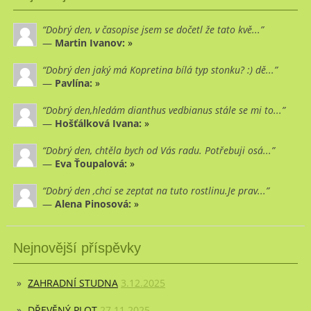
Dobrý den, v časopise jsem se dočetl že tato kvě...
—
Martin Ivanov:
»
Dobrý den jaký má Kopretina bílá typ stonku? :) dě...
—
Pavlína:
»
Dobrý den,hledám dianthus vedbianus stále se mi to...
—
Hošťálková Ivana:
»
Dobrý den, chtěla bych od Vás radu. Potřebuji osá...
—
Eva Ťoupalová:
»
Dobrý den ,chci se zeptat na tuto rostlinu.Je prav...
—
Alena Pinosová:
»
Nejnovější příspěvky
ZAHRADNÍ STUDNA
3.12.2025
DŘEVĚNÝ PLOT
27.11.2025