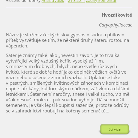
Vloženo do rubriky
Atlas trvalek
|
21.8.2011
Žádný komentář
Hvozdíkovité
Caryophyllaceae
Název je složen z řeckých slov gypsos = sádra a philos =
přítel; vysvětluje se tím, že některé druhy šateru rostou na
vápencích.
Šater je známý také jako „nevěstin závoj“. Je to trvalka
vytvářející velký vzdušný keřík, vysoký až 1 m,
s množstvím drobných, bílých, nebo světle růžových
kvítků, které se dobře hodí jako doplněk větších květů ve
váze nebo usušené v zimních vazbách. Uplatní se také
v pestrých, smíšených květinových záhonech v kombinaci
např. s afrikány, kalifornským máčkem, zářivkou a dalšími
letničkami. Šater není náročný, snese i velké sucho, v zimě
však nesnáší mokro – pak snadno vyhnije. Dá se množit
semenem, je však lepší koupit si sazenice, protože odrůdy
se v zahradnictví roubují na kořeny semenáčků...
čti více