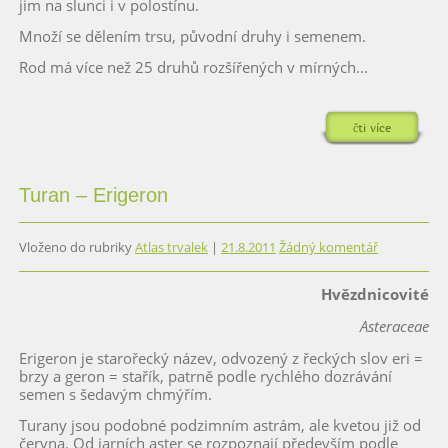
jim na slunci i v polostínu.
Množí se dělením trsu, původní druhy i semenem.
Rod má více než 25 druhů rozšířených v mírných...
čti více
Turan – Erigeron
Vloženo do rubriky
Atlas trvalek
|
21.8.2011
Žádný komentář
Hvězdnicovité
Asteraceae
Erigeron je starořecký název, odvozený z řeckých slov eri =
brzy a geron = stařík, patrně podle rychlého dozrávání
semen s šedavým chmýřím.
Turany jsou podobné podzimním astrám, ale kvetou již od
června. Od jarních aster se rozpoznají především podle