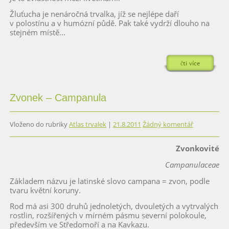
Žluťucha je nenáročná trvalka, jíž se nejlépe daří
v polostínu a v humózní půdě. Pak také vydrží dlouho na
stejném místě...
čti více
Zvonek – Campanula
Vloženo do rubriky
Atlas trvalek
|
21.8.2011
Žádný komentář
Zvonkovité
Campanulaceae
Základem názvu je latinské slovo campana = zvon, podle
tvaru květní koruny.
Rod má asi 300 druhů jednoletých, dvouletých a vytrvalých
rostlin, rozšířených v mírném pásmu severní polokoule,
především ve Středomoří a na Kavkazu.