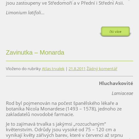
jsou zastoupeny ve Středomoří a v Přední i Střední Asii.
Limonium latifoli...
čti více
Zavinutka – Monarda
Vloženo do rubriky
Atlas trvalek
|
21.8.2011
Žádný komentář
Hluchavkovité
Lamiaceae
Rod byl pojmenován na počest španělského lékaře a
botanika Nicola Monardese (1493 – 1578), jednoho ze
zakladatelů novodobé farmacie.
Je to zajímavá trvalka s jakýmsi „rozcuchaným“
květenstvím. Odrůdy jsou vysoké od 75 – 120 cm a
vynikají květy zářivých barev, které v červenci až srpnu