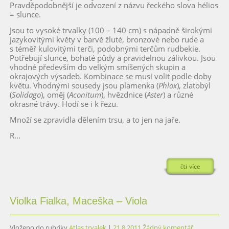
Pravděpodobnější je odvození z názvu řeckého slova hélios
= slunce.
Jsou to vysoké trvalky (100 – 140 cm) s nápadně širokými
jazykovitými květy v barvě žluté, bronzové nebo rudé a
s téměř kulovitými terči, podobnými terčům rudbekie.
Potřebují slunce, bohaté půdy a pravidelnou zálivkou. Jsou
vhodné především do velkým smíšených skupin a
okrajových výsadeb. Kombinace se musí volit podle doby
květu. Vhodnými sousedy jsou plamenka (
Phlox
), zlatobýl
(
Solidago
), oměj (
Aconitum
), hvězdnice (
Aster
) a různé
okrasné trávy. Hodí se i k řezu.
Množí se zpravidla dělením trsu, a to jen na jaře.
R...
čti více
Violka Fialka, Maceška – Viola
Vloženo do rubriky
Atlas trvalek
|
21.8.2011
Žádný komentář