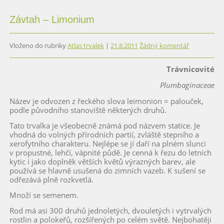
Závtah – Limonium
Vloženo do rubriky
Atlas trvalek
|
21.8.2011
Žádný komentář
Trávnicovité
Plumbaginaceae
Název je odvozen z řeckého slova leimonion = palouček,
podle původního stanoviště některých druhů.
Tato trvalka je všeobecně známá pod názvem statice. Je
vhodná do volných přírodních partií, zvláště stepního a
xerofytního charakteru. Nejlépe se jí daří na plném slunci
v propustné, lehčí, vápnité půdě. Je cenná k řezu do letních
kytic i jako doplněk větších květů výrazných barev, ale
používá se hlavně usušená do zimních vazeb. K sušení se
odřezává plně rozkvetlá.
Množí se semenem.
Rod má asi 300 druhů jednoletých, dvouletých i vytrvalých
rostlin a polokeřů, rozšířených po celém světě. Nejbohatěji