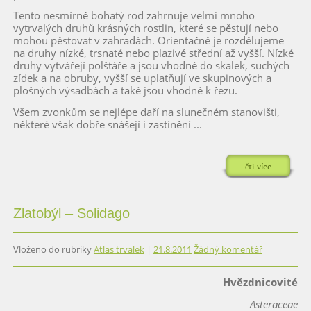
Tento nesmírně bohatý rod zahrnuje velmi mnoho
vytrvalých druhů krásných rostlin, které se pěstují nebo
mohou pěstovat v zahradách. Orientačně je rozdělujeme
na druhy nízké, trsnaté nebo plazivé střední až vyšší. Nízké
druhy vytvářejí polštáře a jsou vhodné do skalek, suchých
zídek a na obruby, vyšší se uplatňují ve skupinových a
plošných výsadbách a také jsou vhodné k řezu.
Všem zvonkům se nejlépe daří na slunečném stanovišti,
některé však dobře snášejí i zastínění ...
čti více
Zlatobýl – Solidago
Vloženo do rubriky
Atlas trvalek
|
21.8.2011
Žádný komentář
Hvězdnicovité
Asteraceae