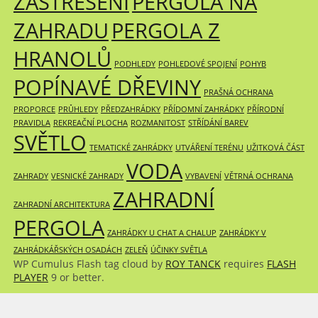
ZASTŘEŠENÍ
PERGOLA NA
ZAHRADU
PERGOLA Z
HRANOLŮ
PODHLEDY
POHLEDOVÉ SPOJENÍ
POHYB
POPÍNAVÉ DŘEVINY
PRAŠNÁ OCHRANA
PROPORCE
PRŮHLEDY
PŘEDZAHRÁDKY
PŘÍDOMNÍ ZAHRÁDKY
PŘÍRODNÍ
PRAVIDLA
REKREAČNÍ PLOCHA
ROZMANITOST
STŘÍDÁNÍ BAREV
SVĚTLO
TEMATICKÉ ZAHRÁDKY
UTVÁŘENÍ TERÉNU
UŽITKOVÁ ČÁST
VODA
ZAHRADY
VESNICKÉ ZAHRADY
VYBAVENÍ
VĚTRNÁ OCHRANA
ZAHRADNÍ
ZAHRADNÍ ARCHITEKTURA
PERGOLA
ZAHRÁDKY U CHAT A CHALUP
ZAHRÁDKY V
ZAHRÁDKÁŘSKÝCH OSADÁCH
ZELEŇ
ÚČINKY SVĚTLA
WP Cumulus Flash tag cloud by
ROY TANCK
requires
FLASH
PLAYER
9 or better.