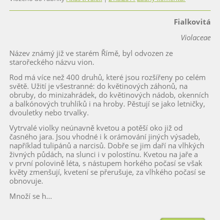
Fialkovitá
Violaceae
Název známý již ve starém Římě, byl odvozen ze
starořeckého názvu vion.
Rod má více než 400 druhů, které jsou rozšířeny po celém
světě. Užití je všestranné: do květinových záhonů, na
obruby, do minizahrádek, do květinových nádob, okenních
a balkónových truhlíků i na hroby. Pěstují se jako letničky,
dvouletky nebo trvalky.
Vytrvalé violky neúnavně kvetou a potěší oko již od
časného jara. Jsou vhodné i k orámování jiných výsadeb,
například tulipánů a narcisů. Dobře se jim daří na vlhkých
živných půdách, na slunci i v polostínu. Kvetou na jaře a
v první polovině léta, s nástupem horkého počasí se však
květy zmenšují, kvetení se přerušuje, za vlhkého počasí se
obnovuje.
Množí se h...