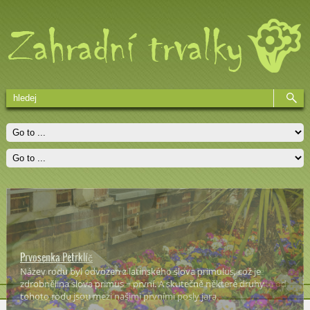
Prvosenka Petrklíč
Název rodu byl odvozen z latinského slova primulus, což je
zdrobnělina slova primus = první. A skutečně některé druhy
tohoto rodu jsou mezi našimi prvními posly jara.