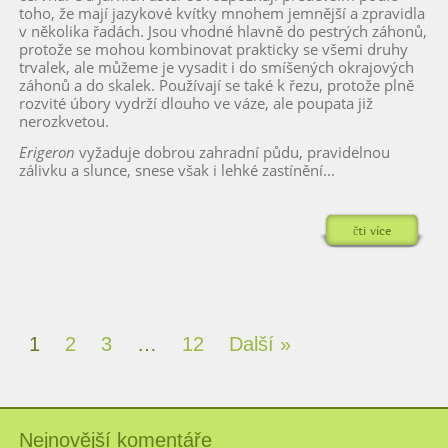
toho, že mají jazykové kvítky mnohem jemnější a zpravidla
v několika řadách. Jsou vhodné hlavně do pestrých záhonů,
protože se mohou kombinovat prakticky se všemi druhy
trvalek, ale můžeme je vysadit i do smíšených okrajových
záhonů a do skalek. Používají se také k řezu, protože plně
rozvité úbory vydrží dlouho ve váze, ale poupata již
nerozkvetou.
Erigeron
vyžaduje dobrou zahradní půdu, pravidelnou
zálivku a slunce, snese však i lehké zastínění...
čti více
1
2
3
…
12
Další »
Nejnovější komentáře