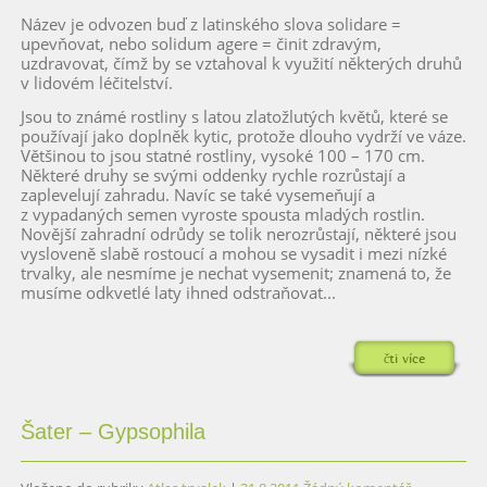
Název je odvozen buď z latinského slova solidare =
upevňovat, nebo solidum agere = činit zdravým,
uzdravovat, čímž by se vztahoval k využití některých druhů
v lidovém léčitelství.
Jsou to známé rostliny s latou zlatožlutých květů, které se
používají jako doplněk kytic, protože dlouho vydrží ve váze.
Většinou to jsou statné rostliny, vysoké 100 – 170 cm.
Některé druhy se svými oddenky rychle rozrůstají a
zaplevelují zahradu. Navíc se také vysemeňují a
z vypadaných semen vyroste spousta mladých rostlin.
Novější zahradní odrůdy se tolik nerozrůstají, některé jsou
vysloveně slabě rostoucí a mohou se vysadit i mezi nízké
trvalky, ale nesmíme je nechat vysemenit; znamená to, že
musíme odkvetlé laty ihned odstraňovat...
čti více
Šater – Gypsophila