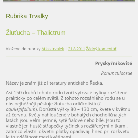
Čti více
Rubrika Trvalky
Žluťucha – Thalictrum
Vloženo do rubriky
Atlas trvalek
|
21.8.2011
Žádný komentář
Pryskyřníkovité
Ranunculaceae
Název je znám již z literatury antického Řecka.
Asi 150 druhů tohoto rodu tvoří vytrvalé byliny rozšířené
prakticky po celém světě. Z tohoto rozsáhlého rodu se u
nás nejběžněji pěstuje žluťucha orlíčkolistá (
T.
aquilegifolium
). Dorůstá výšky 80 – 130 cm, kvete v květnu
až červnu. Květy nahloučené v bohatých chocholičnatých
latách jsou velmi jemné, sytě fialové nebo bílé. Jsou to
vlastně jen husté střapečky tyčinek s rozšířenými nitkami,
zatímco vlastní okvětní plátky opadávají hned při rozkvětu.
Je to zvláštnost mezi květinami.