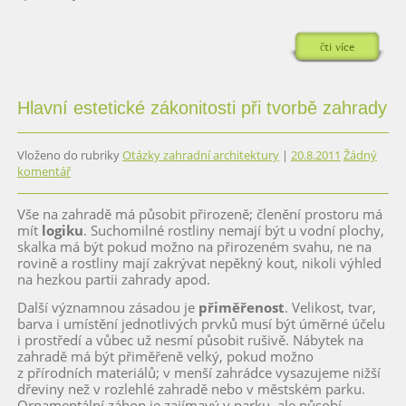
čti více
Hlavní estetické zákonitosti při tvorbě zahrady
Vloženo do rubriky
Otázky zahradní architektury
|
20.8.2011
Žádný
komentář
Vše na zahradě má působit přirozeně; členění prostoru má
mít
logiku
. Suchomilné rostliny nemají být u vodní plochy,
skalka má být pokud možno na přirozeném svahu, ne na
rovině a rostliny mají zakrývat nepěkný kout, nikoli výhled
na hezkou partii zahrady apod.
Další významnou zásadou je
přiměřenost
. Velikost, tvar,
barva i umístění jednotlivých prvků musí být úměrné účelu
i prostředí a vůbec už nesmí působit rušivě. Nábytek na
zahradě má být přiměřeně velký, pokud možno
z přírodních materiálů; v menší zahrádce vysazujeme nižší
dřeviny než v rozlehlé zahradě nebo v městském parku.
Ornamentální záhon je zajímavý v parku, ale působí