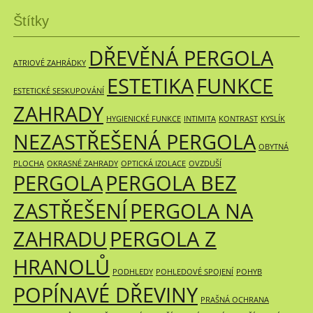
Štítky
DŘEVĚNÁ PERGOLA
ATRIOVÉ ZAHRÁDKY
ESTETIKA
FUNKCE
ESTETICKÉ SESKUPOVÁNÍ
ZAHRADY
HYGIENICKÉ FUNKCE
INTIMITA
KONTRAST
KYSLÍK
NEZASTŘEŠENÁ PERGOLA
OBYTNÁ
PLOCHA
OKRASNÉ ZAHRADY
OPTICKÁ IZOLACE
OVZDUŠÍ
PERGOLA
PERGOLA BEZ
ZASTŘEŠENÍ
PERGOLA NA
ZAHRADU
PERGOLA Z
HRANOLŮ
PODHLEDY
POHLEDOVÉ SPOJENÍ
POHYB
POPÍNAVÉ DŘEVINY
PRAŠNÁ OCHRANA