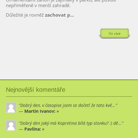
nepřiměřeně v menší zahradě.
Důležité je rovněž
zachovat p...
čti více
Nejnovější komentáře
Dobrý den, v časopise jsem se dočetl že tato kvě...
—
Martin Ivanov:
»
Dobrý den jaký má Kopretina bílá typ stonku? :) dě...
—
Pavlína:
»