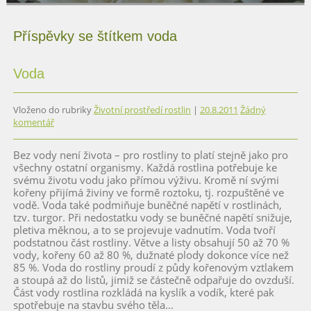
Čti více
Čti více
Příspěvky se štítkem voda
Voda
Vloženo do rubriky
Životní prostředí rostlin
|
20.8.2011
Žádný
komentář
Bez vody není života – pro rostliny to platí stejně jako pro
všechny ostatní organismy. Každá rostlina potřebuje ke
svému životu vodu jako přímou výživu. Kromě ní svými
kořeny přijímá živiny ve formě roztoku, tj. rozpuštěné ve
vodě. Voda také podmiňuje buněčné napětí v rostlinách,
tzv. turgor. Při nedostatku vody se buněčné napětí snižuje,
pletiva měknou, a to se projevuje vadnutím. Voda tvoří
podstatnou část rostliny. Větve a listy obsahují 50 až 70 %
vody, kořeny 60 až 80 %, dužnaté plody dokonce více než
85 %. Voda do rostliny proudí z půdy kořenovým vztlakem
a stoupá až do listů, jimiž se částečně odpařuje do ovzduší.
Část vody rostlina rozkládá na kyslík a vodík, které pak
spotřebuje na stavbu svého těla...