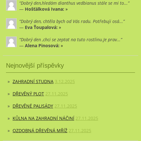
Dobrý den,hledám dianthus vedbianus stále se mi to...
—
Hošťálková Ivana:
»
Dobrý den, chtěla bych od Vás radu. Potřebuji osá...
—
Eva Ťoupalová:
»
Dobrý den ,chci se zeptat na tuto rostlinu.Je prav...
—
Alena Pinosová:
»
Nejnovější příspěvky
ZAHRADNÍ STUDNA
3.12.2025
DŘEVĚNÝ PLOT
27.11.2025
DŘEVĚNÉ PALISÁDY
27.11.2025
KŮLNA NA ZAHRADNÍ NÁČINÍ
27.11.2025
OZDOBNÁ DŘEVĚNÁ MŘÍŽ
27.11.2025