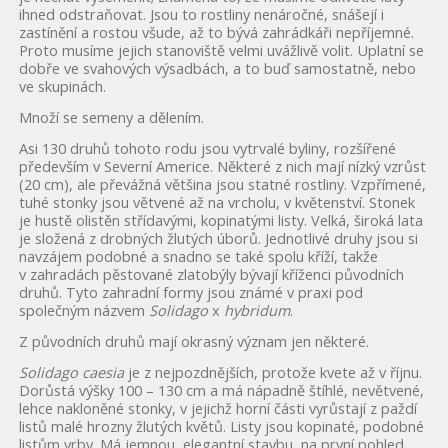
ihned odstraňovat. Jsou to rostliny nenáročné, snášejí i
zastínění a rostou všude, až to bývá zahrádkáři nepříjemné.
Proto musíme jejich stanoviště velmi uvážlivě volit. Uplatní se
dobře ve svahových výsadbách, a to buď samostatně, nebo
ve skupinách.
Množí se semeny a dělením.
Asi 130 druhů tohoto rodu jsou vytrvalé byliny, rozšířené
především v Severní Americe. Některé z nich mají nízký vzrůst
(20 cm), ale převážná většina jsou statné rostliny. Vzpřímené,
tuhé stonky jsou větvené až na vrcholu, v květenství. Stonek
je hustě olistěn střídavými, kopinatými listy. Velká, široká lata
je složená z drobných žlutých úborů. Jednotlivé druhy jsou si
navzájem podobné a snadno se také spolu kříží, takže
v zahradách pěstované zlatobýly bývají kříženci původních
druhů. Tyto zahradní formy jsou známé v praxi pod
společným názvem
Solidago
x
hybridum
.
Z původních druhů mají okrasný význam jen některé.
Solidago caesia
je z nejpozdnějších, protože kvete až v říjnu.
Dorůstá výšky 100 – 130 cm a má nápadně štíhlé, nevětvené,
lehce nakloněné stonky, v jejichž horní části vyrůstají z paždí
listů malé hrozny žlutých květů. Listy jsou kopinaté, podobné
listům vrby. Má jemnou, elegantní stavbu, na první pohled