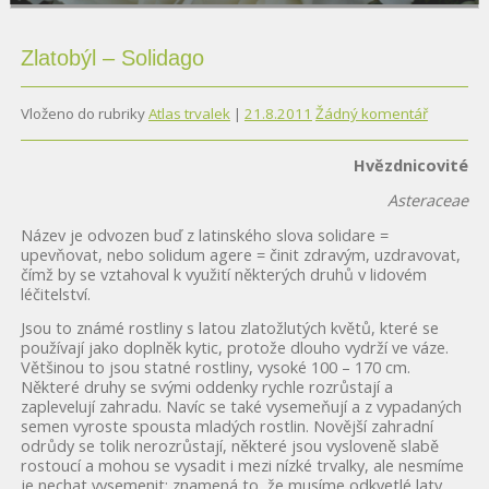
Čti více
Čti více
Zlatobýl – Solidago
Vloženo do rubriky
Atlas trvalek
|
21.8.2011
Žádný komentář
Hvězdnicovité
Asteraceae
Název je odvozen buď z latinského slova solidare =
upevňovat, nebo solidum agere = činit zdravým, uzdravovat,
čímž by se vztahoval k využití některých druhů v lidovém
léčitelství.
Jsou to známé rostliny s latou zlatožlutých květů, které se
používají jako doplněk kytic, protože dlouho vydrží ve váze.
Většinou to jsou statné rostliny, vysoké 100 – 170 cm.
Některé druhy se svými oddenky rychle rozrůstají a
zaplevelují zahradu. Navíc se také vysemeňují a z vypadaných
semen vyroste spousta mladých rostlin. Novější zahradní
odrůdy se tolik nerozrůstají, některé jsou vysloveně slabě
rostoucí a mohou se vysadit i mezi nízké trvalky, ale nesmíme
je nechat vysemenit; znamená to, že musíme odkvetlé laty