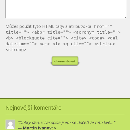
Můžeš použít tyto HTML tagy a atributy:
<a href=""
title=""> <abbr title=""> <acronym title="">
<b> <blockquote cite=""> <cite> <code> <del
datetime=""> <em> <i> <q cite=""> <strike>
<strong>
Nejnovější komentáře
Dobrý den, v časopise jsem se dočetl že tato kvě...
—
Martin Ivanov:
»