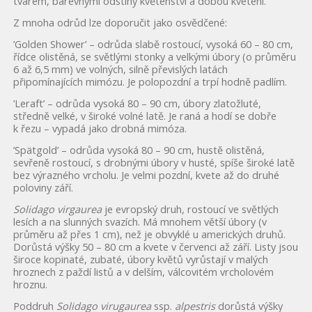
tvarem, barevnými odstíny květenství a dobou kvetení.
Z mnoha odrůd lze doporučit jako osvědčené:
’Golden Shower’ – odrůda slabě rostoucí, vysoká 60 – 80 cm,
řídce olistěná, se světlými stonky a velkými úbory (o průměru
6 až 6,5 mm) ve volných, silně převislých latách
připomínajících mimózu. Je polopozdní a trpí hodně padlím.
’Leraft’ – odrůda vysoká 80 – 90 cm, úbory zlatožluté,
středně velké, v široké volné latě. Je raná a hodí se dobře
k řezu – vypadá jako drobná mimóza.
’Spätgold’ – odrůda vysoká 80 – 90 cm, hustě olistěná,
sevřeně rostoucí, s drobnými úbory v husté, spíše široké latě
bez výrazného vrcholu. Je velmi pozdní, kvete až do druhé
poloviny září.
Solidago virgaurea
je evropský druh, rostoucí ve světlých
lesích a na slunných svazích. Má mnohem větší úbory (v
průměru až přes 1 cm), než je obvyklé u amerických druhů.
Dorůstá výšky 50 – 80 cm a kvete v červenci až září. Listy jsou
široce kopinaté, zubaté, úbory květů vyrůstají v malých
hroznech z paždí listů a v delším, válcovitém vrcholovém
hroznu.
Poddruh
Solidago virugaurea
ssp.
alpestris
dorůstá výšky