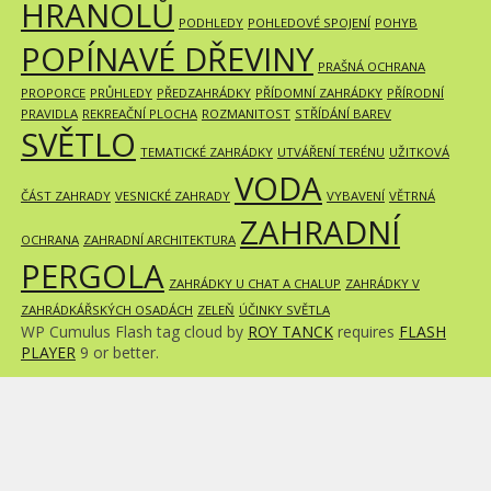
HRANOLŮ
PODHLEDY
POHLEDOVÉ SPOJENÍ
POHYB
POPÍNAVÉ DŘEVINY
PRAŠNÁ OCHRANA
PROPORCE
PRŮHLEDY
PŘEDZAHRÁDKY
PŘÍDOMNÍ ZAHRÁDKY
PŘÍRODNÍ
PRAVIDLA
REKREAČNÍ PLOCHA
ROZMANITOST
STŘÍDÁNÍ BAREV
SVĚTLO
TEMATICKÉ ZAHRÁDKY
UTVÁŘENÍ TERÉNU
UŽITKOVÁ
VODA
ČÁST ZAHRADY
VESNICKÉ ZAHRADY
VYBAVENÍ
VĚTRNÁ
ZAHRADNÍ
OCHRANA
ZAHRADNÍ ARCHITEKTURA
PERGOLA
ZAHRÁDKY U CHAT A CHALUP
ZAHRÁDKY V
ZAHRÁDKÁŘSKÝCH OSADÁCH
ZELEŇ
ÚČINKY SVĚTLA
WP Cumulus Flash tag cloud by
ROY TANCK
requires
FLASH
PLAYER
9 or better.
Copyright © 2026
Zahradní trvalky
Designed by
Living Plant Frames
, thanks to:
uroda
,
JDis.co
and
SJThemes.com