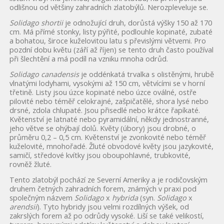
odlišnou od většiny zahradních zlatobýlů. Nerozpleveluje se.
Solidago shortii
je odnožující druh, dorůstá výšky 150 až 170
cm. Má přímé stonky, listy pýřité, podlouhle kopinaté, zubaté
a bohatou, široce kuželovitou latu s převislými větvemi. Pro
pozdní dobu květu (září až říjen) se tento druh často používal
při šlechtění a má podíl na vzniku mnoha odrůd.
Solidago canadensis
je oddénkatá trvalka s olistěnými, hrubě
vlnatými lodyhami, vysokými až 150 cm, větvícími se v horní
třetině. Listy jsou úzce kopinaté nebo úzce oválné, ostře
pilovité nebo téměř celokrajné, zašpičatělé, shora lysé nebo
drsné, zdola chlupaté. Jsou přisedlé nebo krátce řapíkaté.
Květenství je latnaté nebo pyramidální, někdy jednostranné,
jeho větve se ohýbají dolů. Květy (úbory) jsou drobné, o
průměru 0,2 – 0,5 cm. Květenství je zvonkovité nebo téměř
kuželovité, mnohořadé. Žluté obvodové květy jsou jazykovité,
samičí, středové kvítky jsou oboupohlavné, trubkovité,
rovněž žluté.
Tento zlatobýl pochází ze Severní Ameriky a je rodičovským
druhem četných zahradních forem, známých v praxi pod
společným názvem
Solidago
x
hybrida
(syn.
Solidago
x
arendsii
). Tyto hybridy jsou velmi rozdílných výšek, od
zakrslých forem až po odrůdy vysoké. Liší se také velikostí,