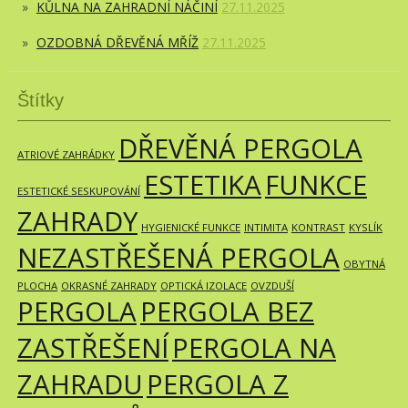
KŮLNA NA ZAHRADNÍ NÁČINÍ
27.11.2025
OZDOBNÁ DŘEVĚNÁ MŘÍŽ
27.11.2025
Štítky
DŘEVĚNÁ PERGOLA
ATRIOVÉ ZAHRÁDKY
ESTETIKA
FUNKCE
ESTETICKÉ SESKUPOVÁNÍ
ZAHRADY
HYGIENICKÉ FUNKCE
INTIMITA
KONTRAST
KYSLÍK
NEZASTŘEŠENÁ PERGOLA
OBYTNÁ
PLOCHA
OKRASNÉ ZAHRADY
OPTICKÁ IZOLACE
OVZDUŠÍ
PERGOLA
PERGOLA BEZ
ZASTŘEŠENÍ
PERGOLA NA
ZAHRADU
PERGOLA Z