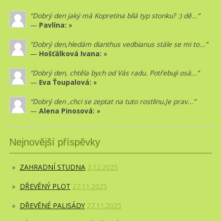
Dobrý den jaký má Kopretina bílá typ stonku? :) dě...
—
Pavlína:
»
Dobrý den,hledám dianthus vedbianus stále se mi to...
—
Hošťálková Ivana:
»
Dobrý den, chtěla bych od Vás radu. Potřebuji osá...
—
Eva Ťoupalová:
»
Dobrý den ,chci se zeptat na tuto rostlinu.Je prav...
—
Alena Pinosová:
»
Nejnovější příspěvky
ZAHRADNÍ STUDNA
3.12.2025
DŘEVĚNÝ PLOT
27.11.2025
DŘEVĚNÉ PALISÁDY
27.11.2025