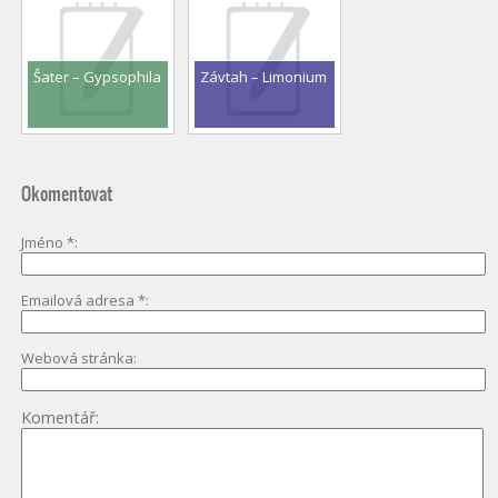
Šater – Gypsophila
Závtah – Limonium
Okomentovat
Jméno
*
Emailová adresa
*
Webová stránka
Komentář