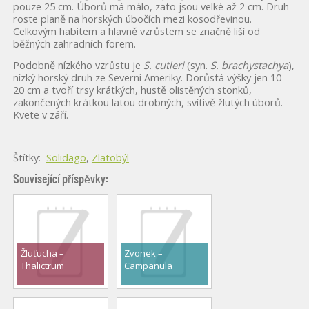
pouze 25 cm. Úborů má málo, zato jsou velké až 2 cm. Druh
roste planě na horských úbočích mezi kosodřevinou.
Celkovým habitem a hlavně vzrůstem se značně liší od
běžných zahradních forem.
Podobně nízkého vzrůstu je
S. cutleri
(syn.
S. brachystachya
),
nízký horský druh ze Severní Ameriky. Dorůstá výšky jen 10 –
20 cm a tvoří trsy krátkých, hustě olistěných stonků,
zakončených krátkou latou drobných, svítivě žlutých úborů.
Kvete v září.
Štítky:
Solidago
,
Zlatobýl
Související příspěvky:
Žluťucha –
Zvonek –
Thalictrum
Campanula